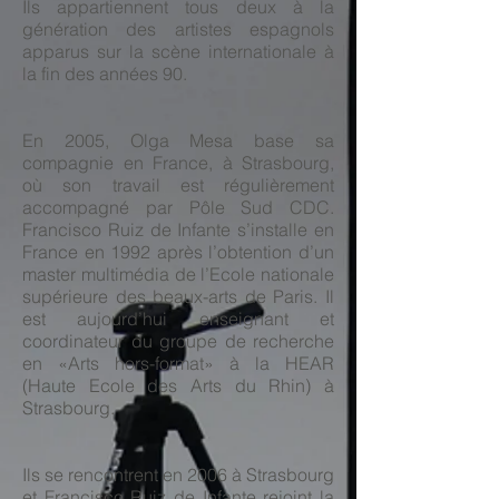
Ils appartiennent tous deux à la
génération des artistes espagnols
apparus sur la scène internationale à
la fin des années 90.
En 2005, Olga Mesa base sa
compagnie en France, à Strasbourg,
où son travail est régulièrement
accompagné par Pôle Sud CDC.
Francisco Ruiz de Infante s’installe en
France en 1992 après l’obtention d’un
master multimédia de l’Ecole nationale
supérieure des beaux-arts de Paris. Il
est aujourd’hui enseignant et
coordinateur du groupe de recherche
en «Arts hors-format» à la HEAR
(Haute Ecole des Arts du Rhin) à
Strasbourg.
Ils se rencontrent en 2006 à Strasbourg
et Francisco Ruiz de Infante rejoint la