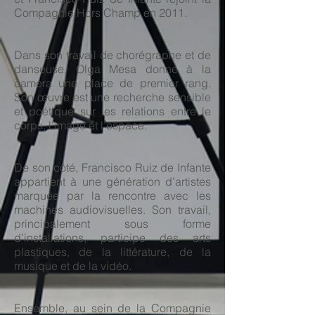
Compagnie Hors Champ en 2011.
Dans son travail de chorégraphe et de
danseuse, Olga Mesa donne à la
caméra une place de premier rang.
Son œuvre est une recherche sensible
et poétique sur les relations entre le
corps, l’image et l’espace.
De son côté, Francisco Ruiz de Infante
appartient à une génération d’artistes
marquée par la rencontre avec les
machines audiovisuelles. Son travail,
principalement sous forme
d’installations, participe des arts
plastiques, de la littérature, de la
musique et de la vidéo.
Ensemble, au sein de la Compagnie