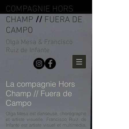
COMPAGNIE HORS
CHAMP
//
FUERA DE
CAMPO
Olga Mesa & Francisco
Ruiz de Infante
La compagnie Hors
Champ // Fuera de
Campo
Olga Mesa est danseuse, chorégraphe
et artiste visuelle. Francisco Ruiz de
Infante est artiste visuel et multimedia.