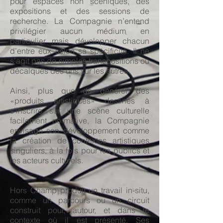
pour espaces non scéniques, des
expositions et des sessions de
recherche. La Compagnie n’entend
privilégier aucun médium en
particulier mais développer chacun
d’entre eux selon sa spécificité. Il ne
s’agit pas de simples transpositions ou
décalques des uns sur les autres.
Ainsi, plus que de générer des
«produits artistiques» destinés à
s’inscrire sur une scène culturelle
facilement normative, la Compagnie
envisage son développement comme
la création de contextes artistiques
singuliers, à la fois pour les publics et
les acteurs culturels.
Hors Champ produit un travail in-situ,
comme un parcours ou un circuit
construit pour, autour, et dans le
contexte où il est présenté. Ses