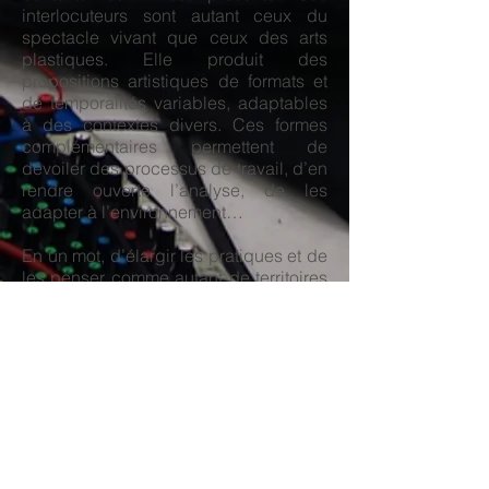
interlocuteurs sont autant ceux du
spectacle vivant que ceux des arts
plastiques. Elle produit des
propositions artistiques de formats et
de temporalités variables, adaptables
à des contextes divers. Ces formes
complémentaires permettent de
dévoiler des processus de travail, d’en
rendre ouverte l’analyse, de les
adapter à l’environnement…
En un mot, d’élargir les pratiques et de
les penser comme autant de territoires
à partager.
© Cie Hors Champ // Fuera de
Campo
S'inscrire à la newsletter
Email
*